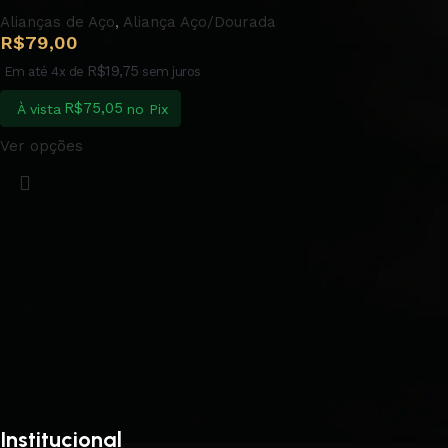
Alianças de Aço
,
Aliança Aço/Dourada
R$
79,00
R$
19,75
Em até 4x de
sem juros
R$
75,05
À vista
no Pix
Ver opções
Institucional