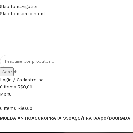
Skip to navigation
FRETE GRÁTIS PARA TODO BRASIL
Skip to main content
PAGUE EM ATÉ 12x
Search
Login / Cadastre-se
0
items
R$
0,00
Menu
0
items
R$
0,00
MOEDA ANTIGA
OURO
PRATA 950
AÇO/PRATA
AÇO/DOURADA