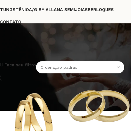
TUNGSTÊNIO
A/G BY ALLANA SEMIJOIAS
BERLOQUES
CONTATO
FRETE GRÁTIS A PARTIR DE R$219,00
alianças de ouro
Faça seu filtro