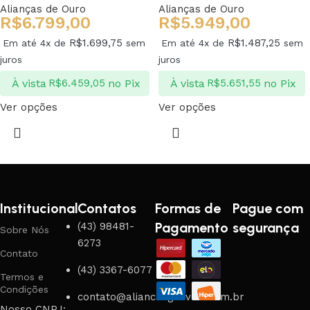
Alianças de Ouro
Alianças de Ouro
R$
6.799,00
R$
5.949,00
R$
1.699,75
R$
1.487,25
Em até 4x de
sem
Em até 4x de
sem
juros
juros
À vista
no Pix
À vista
no Pix
R$
6.459,05
R$
5.651,55
Ver opções
Ver opções
Institucional
Contatos
Formas de
Pague com
Pagamento
segurança
(43) 98481-
Sobre Nós
6273
Contato
(43) 3367-6077
Termos e
Condições
contato@aliancasgouveia.com.br
Nosso CNPJ: