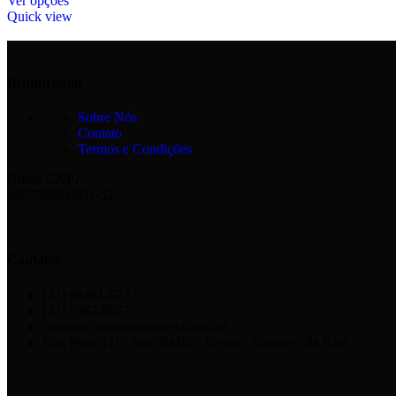
Ver opções
Quick view
Institucional
Sobre Nós
Contato
Termos e Condições
Nosso CNPJ:
40575688/0001-52
Contatos
(43) 98481-6273
(43) 3367-6077
contato@aliancasgouveia.com.br
Rua Piauí 211 - Sala 04/05 - Térreo - Galeria Vila Rica