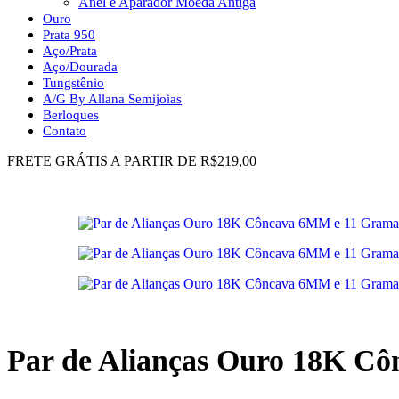
Anel e Aparador Moeda Antiga
Ouro
Prata 950
Aço/Prata
Aço/Dourada
Tungstênio
A/G By Allana Semijoias
Berloques
Contato
FRETE GRÁTIS A PARTIR DE R$219,00
Par de Alianças Ouro 18K C