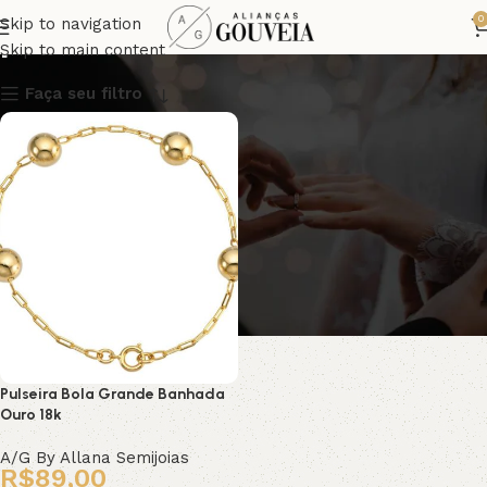
pulseira banho 18k
0
Skip to navigation
Skip to main content
Faça seu filtro
Pulseira Bola Grande Banhada
Ouro 18k
A/G By Allana Semijoias
R$
89,00