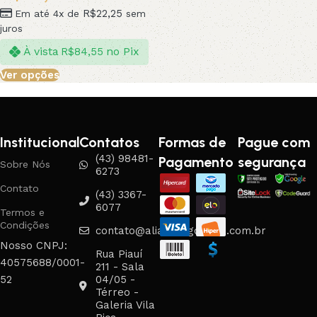
R$
22,25
Em até 4x de
sem
juros
À vista
no Pix
R$
84,55
Ver opções
Institucional
Contatos
Formas de
Pague com
(43) 98481-
Pagamento
segurança
Sobre Nós
6273
Contato
(43) 3367-
6077
Termos e
Condições
contato@aliancasgouveia.com.br
Nosso CNPJ:
Rua Piauí
40575688/0001-
211 - Sala
52
04/05 -
Térreo -
Galeria Vila