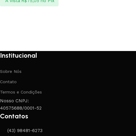
À vista
no Pix
R$
75,05
Ver opções
Institucional
Sobre Nós
Contato
Termos e Condições
Nosso CNPJ:
40575688/0001-52
Contatos
(43) 98481-6273