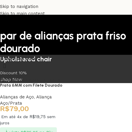
Skip to navigation
Skip to main content
par de alianças prata friso
dourado
Upholstered chair
Faça seu filtro
Discount 10%
Shop Now
Par Alianças de Aço Inoxidável
Prata 6MM com Filete Dourado
Alianças de Aço
,
Aliança
Aço/Prata
R$
79,00
R$
19,75
Em até 4x de
sem
juros