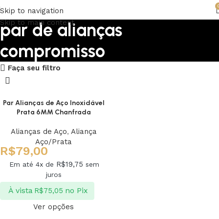
Skip to navigation
Skip to main content
par de alianças
compromisso
Faça seu filtro
Upholstered chair
Discount 10%
Par Alianças de Aço Inoxidável
Prata 6MM Chanfrada
Shop Now
Alianças de Aço
,
Aliança
Aço/Prata
R$
79,00
R$
19,75
Em até 4x de
sem
juros
À vista
no Pix
R$
75,05
Ver opções