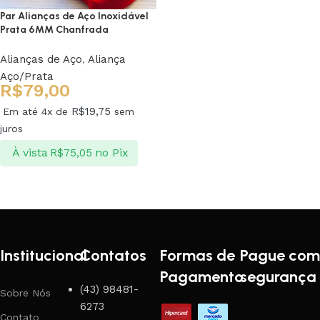
Par Alianças de Aço Inoxidável
Prata 6MM Chanfrada
Alianças de Aço
,
Aliança
Aço/Prata
R$
79,00
R$
19,75
Em até 4x de
sem
juros
À vista
no Pix
R$
75,05
Ver opções
Institucional
Contatos
Formas de
Pague com
Pagamento
segurança
(43) 98481-
Sobre Nós
6273
Contato