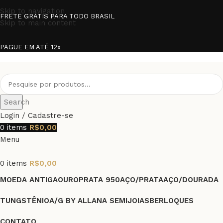
Skip to navigation
FRETE GRÁTIS PARA TODO BRASIL
Skip to main content
PAGUE EM ATÉ 12x
Search
Login / Cadastre-se
0
items
R$
0,00
Menu
0
items
R$
0,00
MOEDA ANTIGA
OURO
PRATA 950
AÇO/PRATA
AÇO/DOURADA
TUNGSTÊNIO
A/G BY ALLANA SEMIJOIAS
BERLOQUES
CONTATO