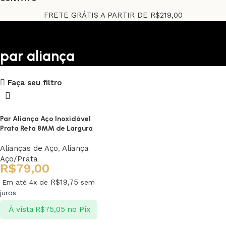
FRETE GRÁTIS A PARTIR DE R$219,00
par aliança
Upholstered chair
Faça seu filtro
Discount 10%
Shop Now
Par Aliança Aço Inoxidável
Prata Reta 8MM de Largura
Alianças de Aço
,
Aliança
Aço/Prata
R$
79,00
R$
19,75
Em até 4x de
sem
juros
À vista
no Pix
R$
75,05