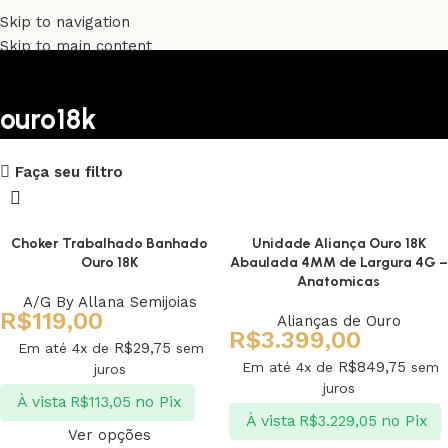
Skip to navigation
Skip to main content
ouro18k
Upholstered chair
Faça seu filtro
Discount 10%
Shop Now
Choker Trabalhado Banhado
Unidade Aliança Ouro 18K
Ouro 18K
Abaulada 4MM de Largura 4G –
Anatomicas
A/G By Allana Semijoias
R$
119,00
Alianças de Ouro
R$
3.399,00
R$
29,75
Em até 4x de
sem
R$
849,75
Em até 4x de
sem
juros
juros
À vista
no Pix
R$
113,05
À vista
no Pix
R$
3.229,05
Ver opções