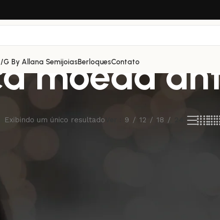
ça moeda an
/G By Allana Semijoias
Berloques
Contato
Exibindo um único resultado
Ver
9
12
18
24