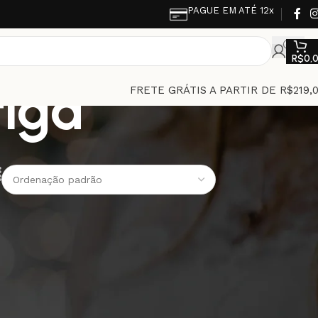
PAGUE EM ATÉ 12x
R$
0,
tiga
FRETE GRÁTIS A PARTIR DE R$219,