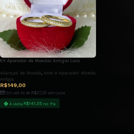
Kit Aparador de Moedas Antigas Luxo
Alianças de Moeda
,
Anel e Aparador Moeda
Antiga
R$
149,00
R$
37,25
Em até 4x de
sem juros
R$
141,55
À vista
no Pix