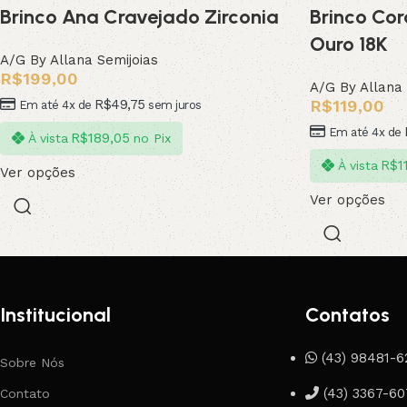
Brinco Ana Cravejado Zirconia
Brinco Co
Ouro 18K
A/G By Allana Semijoias
R$
199,00
A/G By Allana 
R$
49,75
R$
119,00
Em até 4x de
sem juros
Em até 4x de
R$
189,05
À vista
no Pix
R$
1
À vista
Ver opções
Ver opções
Institucional
Contatos
(43) 98481-6
Sobre Nós
(43) 3367-6
Contato