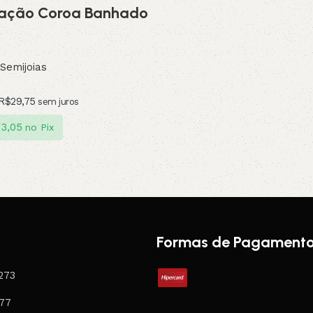
ração Coroa Banhado
Semijoias
R$
29,75
sem juros
13,05
no Pix
Formas de Pagament
273
077