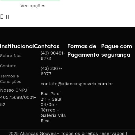
Ver opções
Institucional
Contatos
Formas de
Pague com
(43) 98481-
Pagamento
segurança
Sobre Nós
6273
Contato
(43) 3367-
6077
Termos e
Condições
contato@aliancasgouveia.com.br
Nosso CNPJ:
Rua Piauí
40575688/0001-
211 - Sala
52
04/05 -
Térreo -
Galeria Vila
Rica
2025 Alianças Gouveia- Todos os direitos reservados |