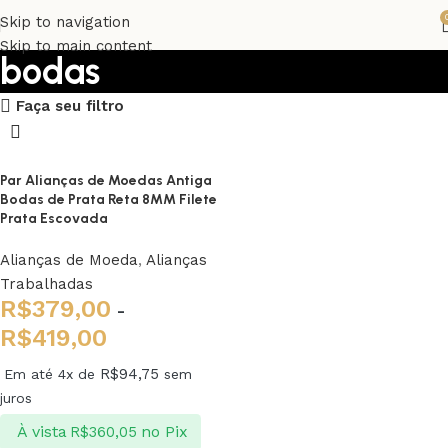
Skip to navigation
Skip to main content
bodas
Faça seu filtro
Upholstered chair
Discount 10%
Par Alianças de Moedas Antiga
Bodas de Prata Reta 8MM Filete
Shop Now
Prata Escovada
Alianças de Moeda
,
Alianças
Trabalhadas
R$
379,00
-
R$
419,00
R$
94,75
Em até 4x de
sem
juros
À vista
no Pix
R$
360,05