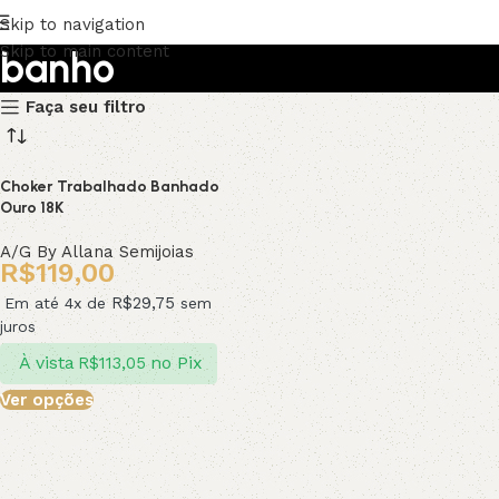
Skip to navigation
Skip to main content
banho
Faça seu filtro
Upholstered chair
Discount 10%
Choker Trabalhado Banhado
Ouro 18K
Shop Now
A/G By Allana Semijoias
R$
119,00
R$
29,75
Em até 4x de
sem
juros
À vista
no Pix
R$
113,05
Ver opções