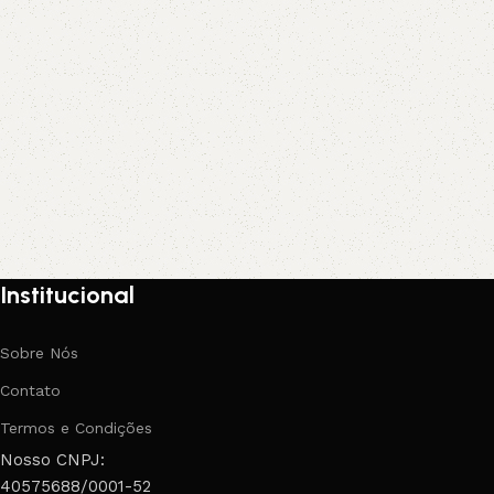
Institucional
Sobre Nós
Contato
Termos e Condições
Nosso CNPJ:
40575688/0001-52