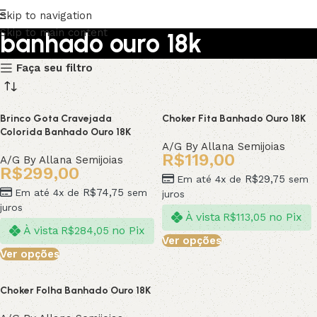
Skip to navigation
Skip to main content
banhado ouro 18k
Faça seu filtro
Upholstered chair
Discount 10%
Brinco Gota Cravejada
Choker Fita Banhado Ouro 18K
Colorida Banhado Ouro 18K
Shop Now
A/G By Allana Semijoias
R$
119,00
A/G By Allana Semijoias
R$
299,00
R$
29,75
Em até 4x de
sem
R$
74,75
Em até 4x de
sem
juros
juros
À vista
no Pix
R$
113,05
À vista
no Pix
R$
284,05
Ver opções
Ver opções
Choker Folha Banhado Ouro 18K