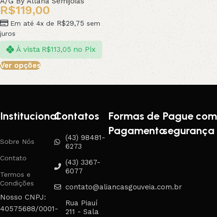
A/G By Allana Semijoias
R$
119,00
R$
29,75
Em até 4x de
sem
juros
À vista
no Pix
R$
113,05
Ver opções
Institucional
Contatos
Formas de
Pague com
Pagamento
segurança
(43) 98481-
Sobre Nós
6273
Contato
(43) 3367-
6077
Termos e
Condições
contato@aliancasgouveia.com.br
Nosso CNPJ:
Rua Piauí
40575688/0001-
211 - Sala