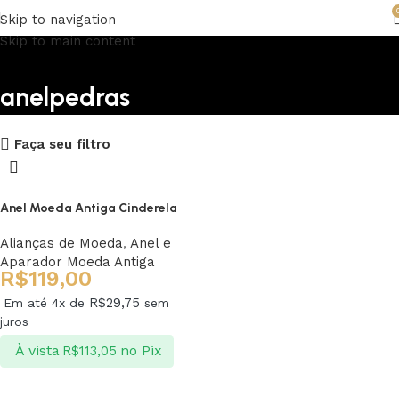
Skip to navigation
Skip to main content
anelpedras
Upholstered chair
Faça seu filtro
Discount 10%
Shop Now
Anel Moeda Antiga Cinderela
Alianças de Moeda
,
Anel e
Aparador Moeda Antiga
R$
119,00
R$
29,75
Em até 4x de
sem
juros
À vista
no Pix
R$
113,05
Ver opções