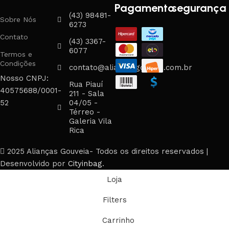
Pagamento
segurança
(43) 98481-
Sobre Nós
6273
Contato
(43) 3367-
6077
Termos e
Condições
contato@aliancasgouveia.com.br
Nosso CNPJ:
Rua Piauí
40575688/0001-
211 - Sala
52
04/05 -
Térreo -
Galeria Vila
Rica
2025 Alianças Gouveia- Todos os direitos reservados |
Desenvolvido por
Cityinbag
.
Loja
Filters
Carrinho