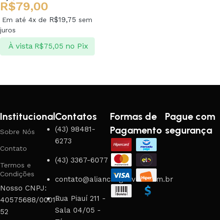
R$
79,00
R$
19,75
Em até 4x de
sem
juros
À vista
no Pix
R$
75,05
Ver opções
Institucional
Contatos
Formas de
Pague com
Pagamento
segurança
(43) 98481-
Sobre Nós
6273
Contato
(43) 3367-6077
Termos e
Condições
contato@aliancasgouveia.com.br
Nosso CNPJ:
Rua Piauí 211 -
40575688/0001-
Sala 04/05 -
52