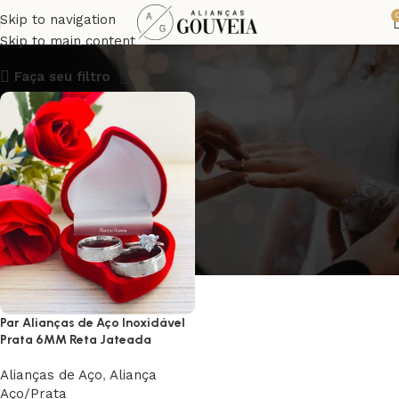
alianças reta
Skip to navigation
Skip to main content
Faça seu filtro
Par Alianças de Aço Inoxidável
Prata 6MM Reta Jateada
Alianças de Aço
,
Aliança
Aço/Prata