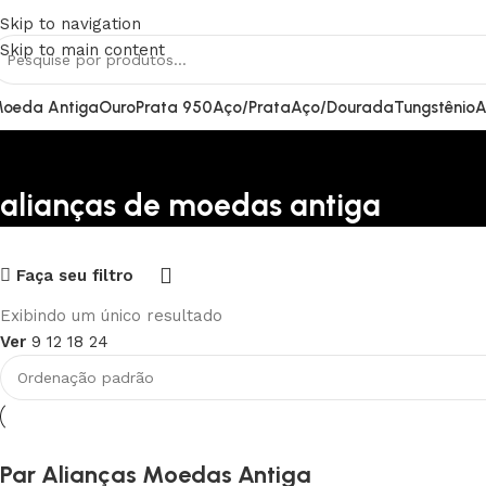
RETE GRÁTIS PARA TODO BRASIL
Skip to navigation
Skip to main content
oeda Antiga
Ouro
Prata 950
Aço/Prata
Aço/Dourada
Tungstênio
A
alianças de moedas antiga
Upholstered chair
Faça seu filtro
Discount 10%
Exibindo um único resultado
Shop Now
Ver
9
12
18
24
Par Alianças Moedas Antiga