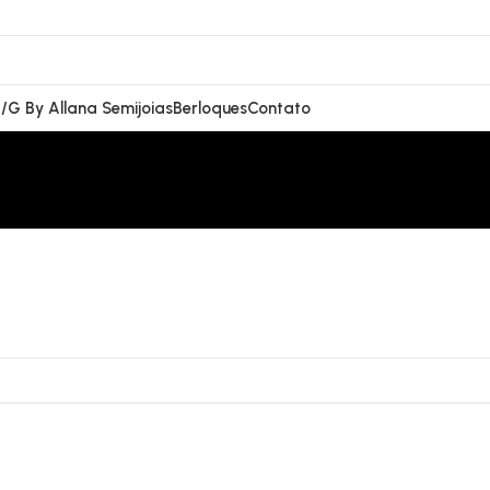
/G By Allana Semijoias
Berloques
Contato