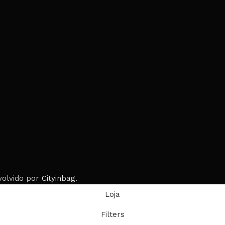
volvido por
Cityinbag
.
Loja
Filters