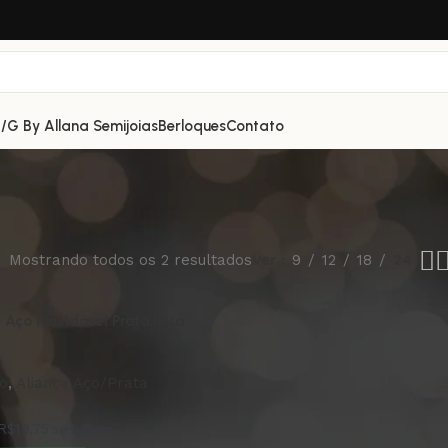
/G By Allana Semijoias
Berloques
Contato
Mostrando todos os 2 resultados
Ver
9
12
18
24
 Aço Inoxidável Prata Reta
ço
,
Aliança Aço/Prata
R$
19,75
sem juros