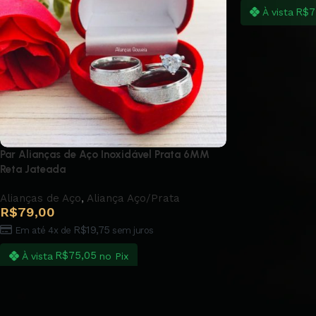
R$
7
À vista
Par Alianças de Aço Inoxidável Prata 6MM
Reta Jateada
Alianças de Aço
,
Aliança Aço/Prata
R$
79,00
R$
19,75
Em até 4x de
sem juros
R$
75,05
À vista
no Pix