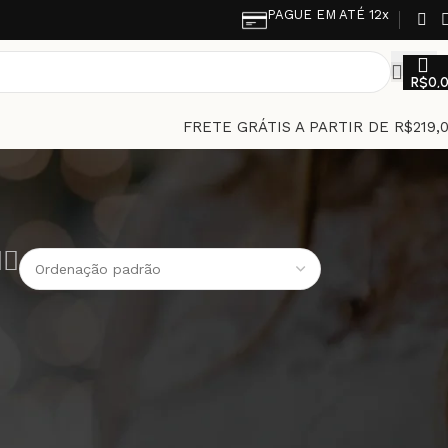
PAGUE EM ATÉ 12x
R$
0,
FRETE GRÁTIS A PARTIR DE R$219,