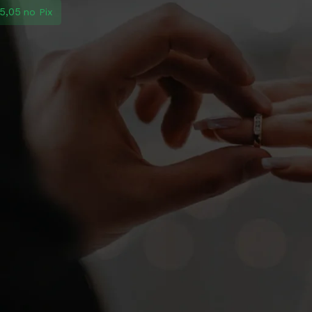
5,05
no Pix