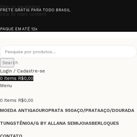
Skip to navigation
FRETE GRÁTIS PARA TODO BRASIL
Skip to main content
PAGUE EM ATÉ 12x
Search
Login / Cadastre-se
0
items
R$
0,00
Menu
0
items
R$
0,00
MOEDA ANTIGA
OURO
PRATA 950
AÇO/PRATA
AÇO/DOURADA
TUNGSTÊNIO
A/G BY ALLANA SEMIJOIAS
BERLOQUES
CONTATO