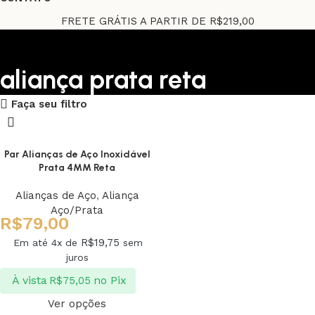
FRETE GRÁTIS A PARTIR DE R$219,00
aliança prata reta
Faça seu filtro
Upholstered chair
Discount 10%
Par Alianças de Aço Inoxidável
Prata 4MM Reta
Shop Now
Alianças de Aço
,
Aliança
Aço/Prata
R$
79,00
R$
19,75
Em até 4x de
sem
juros
À vista
no Pix
R$
75,05
Ver opções