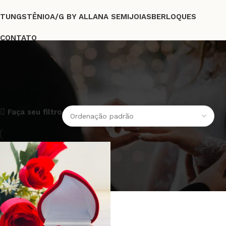
TUNGSTÊNIO
A/G BY ALLANA SEMIJOIAS
BERLOQUES
CONTATO
FRETE GRÁTIS A PARTIR DE R$219,00
aliança prata fina
Faça seu filtro