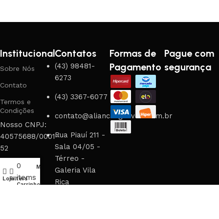
Institucional
Contatos
Formas de
Pague com
Pagamento
segurança
(43) 98481-
Sobre Nós
6273
Contato
(43) 3367-6077
Termos e
Condições
contato@aliancasgouveia.com.br
Nosso CNPJ:
Rua Piauí 211 -
40575688/0001-
Sala 04/05 -
52
Térreo -
0
Minha Conta
Galeria Vila
items
Loja
Filters
Rica
Carrinho
2025 Alianças Gouveia- Todos os direitos reservados |
Desenvolvido por
Cityinbag
.