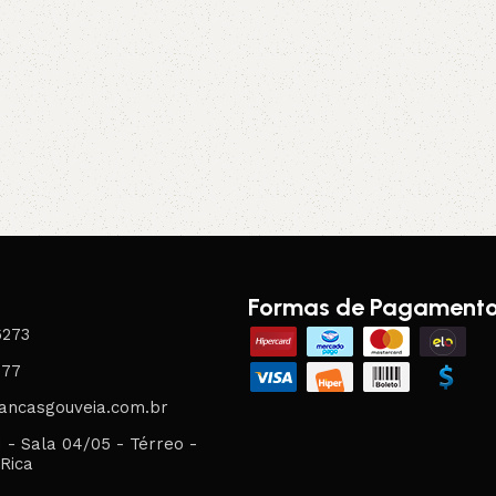
Formas de Pagament
6273
077
ancasgouveia.com.br
1 - Sala 04/05 - Térreo -
 Rica