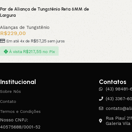
Par de Aliança de Tungstênio Reta 6MM de
Largura
Alianças de Tungstênio
R$
229,00
R$
57,25
Em até 4x de
sem juros
R$
217,55
À vista
no Pix
Institucional
Contatos
(43) 98481-
Sobre Nós
(43) 3367-6
Contato
contato@ali
Termos e Condições
Rua Piauí 21
Nosso CNPJ:
Galeria Vila
40575688/0001-52