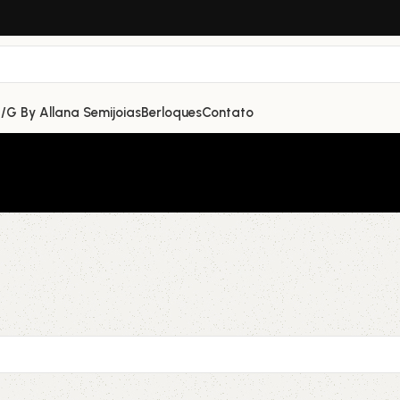
/G By Allana Semijoias
Berloques
Contato