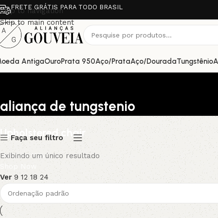
FRETE GRÁTIS PARA TODO BRASIL
Skip to navigation
Skip to main content
oeda Antiga
Ouro
Prata 950
Aço/Prata
Aço/Dourada
Tungstênio
A
aliança de tungstenio
Upholstered chair
Faça seu filtro
Discount 10%
Exibindo um único resultado
Shop Now
Ver
9
12
18
24