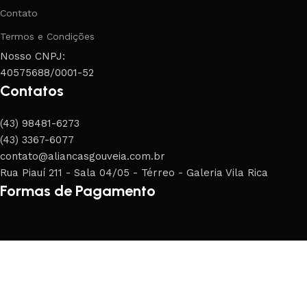
Contato
Termos e Condições
Nosso CNPJ:
40575688/0001-52
Contatos
(43) 98481-6273
(43) 3367-6077
contato@aliancasgouveia.com.br
Rua Piauí 211 - Sala 04/05 - Térreo - Galeria Vila Rica
Formas de Pagamento
Pague com segurança
2025 Alianças Gouveia- Todos os direitos reservados | Desen