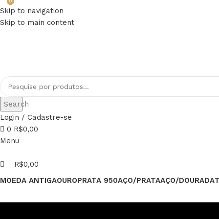
0
0
Skip to navigation
FRETE GRÁTIS PARA TODO BRASIL
Skip to main content
PAGUE EM ATÉ 12x
Search
Login / Cadastre-se
0
R$
0,00
Menu
R$
0,00
MOEDA ANTIGA
OURO
PRATA 950
AÇO/PRATA
AÇO/DOURADA