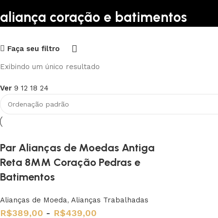
aliança coração e batimentos
Upholstered chair
Faça seu filtro
Discount 10%
Exibindo um único resultado
Shop Now
Ver
9
12
18
24
Par Alianças de Moedas Antiga
Reta 8MM Coração Pedras e
Batimentos
Alianças de Moeda
,
Alianças Trabalhadas
R$
389,00
-
R$
439,00